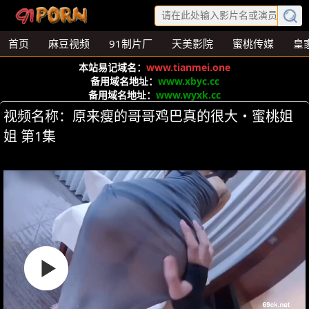
首页
麻豆视频
91制片厂
天美影院
蜜桃传媒
皇
本站易记域名：
www.tianmei.one
备用域名地址：
www.xbyc.cc
备用域名地址：
www.wyxk.cc
视频名称：原来瘦的哥哥鸡巴真的很大・蜜桃姐
姐 第1集