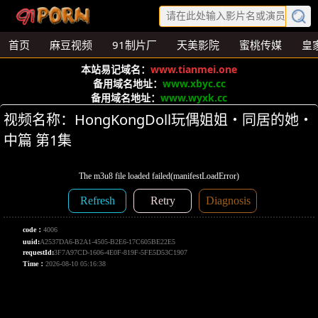
首页
麻豆视频
91制片厂
天美影院
蜜桃传媒
皇
本站易记域名：
www.tianmei.one
备用域名地址：
www.xbyc.cc
备用域名地址：
www.wyxk.cc
视频名称：HongKongDoll玩偶姐姐・同居的她・
中篇 第1集