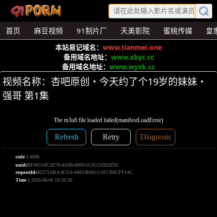
首页
麻豆视频
91制片厂
天美影院
蜜桃传媒
皇
本站易记域名：
www.tianmei.one
备用域名地址：
www.xbyc.cc
备用域名地址：
www.wyxk.cc
视频名称：杏吧原创・今天约了个19岁的妹妹・
强哥 第1集