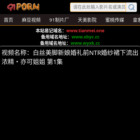
首页
麻豆视频
91制片厂
天美影院
蜜桃传媒
皇
本站易记域名：
www.tianmei.one
备用域名地址：
www.xbyc.cc
备用域名地址：
www.wyxk.cc
视频名称：白丝美脚新娘婚礼前NTR婚纱裙下流出
浓精・亦可姐姐 第1集