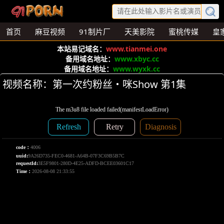
首页
麻豆视频
91制片厂
天美影院
蜜桃传媒
皇
本站易记域名：
www.tianmei.one
备用域名地址：
www.xbyc.cc
备用域名地址：
www.wyxk.cc
视频名称：第一次约粉丝・咪Show 第1集