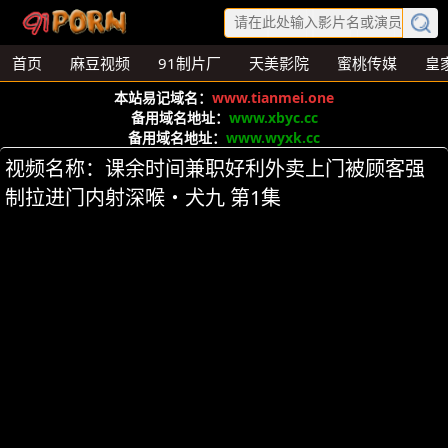
首页
麻豆视频
91制片厂
天美影院
蜜桃传媒
皇
本站易记域名：
www.tianmei.one
备用域名地址：
www.xbyc.cc
备用域名地址：
www.wyxk.cc
视频名称：课余时间兼职好利外卖上门被顾客强
制拉进门内射深喉・犬九 第1集