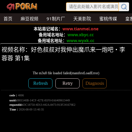
首页
麻豆视频
91制片厂
天美影院
蜜桃传媒
皇
本站易记域名：
www.tianmei.one
备用域名地址：
www.xbyc.cc
备用域名地址：
www.wyxk.cc
视频名称：好色叔叔对我伸出魔爪来一炮吧・李
蓉蓉 第1集